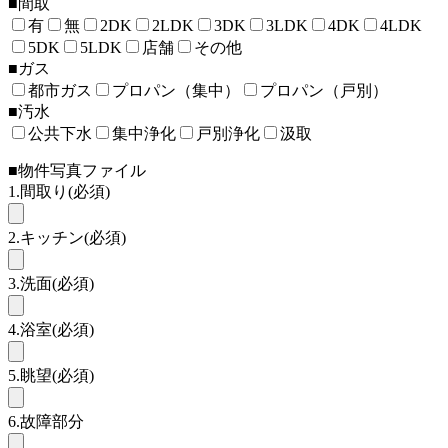
■間取
有
無
2DK
2LDK
3DK
3LDK
4DK
4LDK
5DK
5LDK
店舗
その他
■ガス
都市ガス
プロパン（集中）
プロパン（戸別）
■汚水
公共下水
集中浄化
戸別浄化
汲取
■物件写真ファイル
1.間取り
(必須)
2.キッチン
(必須)
3.洗面
(必須)
4.浴室
(必須)
5.眺望
(必須)
6.故障部分