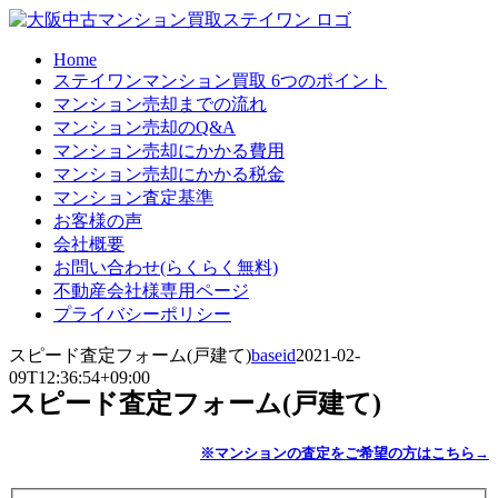
Skip
to
content
Home
ステイワンマンション買取 6つのポイント
マンション売却までの流れ
マンション売却のQ&A
マンション売却にかかる費用
マンション売却にかかる税金
マンション査定基準
お客様の声
会社概要
お問い合わせ(らくらく無料)
不動産会社様専用ページ
プライバシーポリシー
スピード査定フォーム(戸建て)
baseid
2021-02-
09T12:36:54+09:00
スピード査定フォーム(戸建て)
※マンションの査定をご希望の方はこちら→