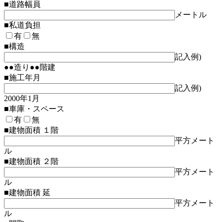
■道路幅員
メートル
■私道負担
有
無
■構造
記入例)
●●造り●●階建
■施工年月
記入例)
2000年1月
■車庫・スペース
有
無
■建物面積 １階
平方メート
ル
■建物面積 ２階
平方メート
ル
■建物面積 延
平方メート
ル