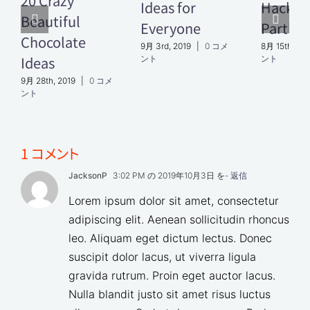
20 Crazy
Ideas for
Hacks f
Beautiful
Everyone
Parties
Chocolate
9月 3rd, 2019
|
0 コメ
8月 15th, 201
Ideas
ント
ント
9月 28th, 2019
|
0 コメ
ント
1 コメント
JacksonP
3:02 PM の 2019年10月3日 を
- 返信
Lorem ipsum dolor sit amet, consectetur
adipiscing elit. Aenean sollicitudin rhoncus
leo. Aliquam eget dictum lectus. Donec
suscipit dolor lacus, ut viverra ligula
gravida rutrum. Proin eget auctor lacus.
Nulla blandit justo sit amet risus luctus