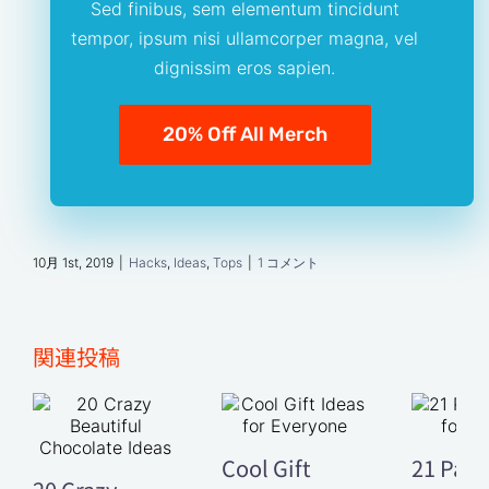
Sed finibus, sem elementum tincidunt
tempor, ipsum nisi ullamcorper magna, vel
dignissim eros sapien.
20% Off All Merch
10月 1st, 2019
|
Hacks
,
Ideas
,
Tops
|
1 コメント
関連投稿
Cool Gift
21 Pape