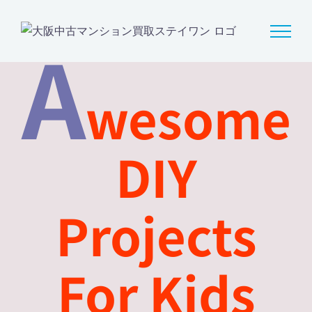
Skip
to
A
content
wesome
DIY
Projects
For Kids